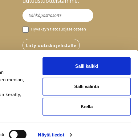
uutuustuotteistamme.
Uutiskirje
Hyväksyn
tietosuojaselosteen
Liity uutiskirjelistalle
Salli kaikki
an
sen median,
Salli valinta
on kerätty,
Kiellä
ti
Näytä tiedot