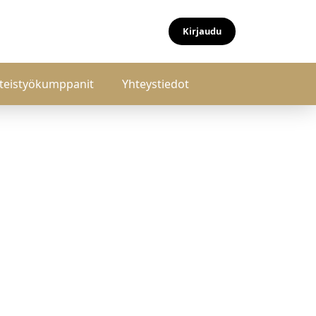
Kirjaudu
teistyökumppanit
Yhteystiedot