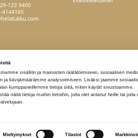
29-123 9400
6-4144165
helatukku.com
teitä
mamme sisällön ja mainosten räätälöimiseen, sosiaalisen medi
n ja kävijämäärämme analysoimiseen. Lisäksi jaamme sosiaali
alan kumppaneillemme tietoja siitä, miten käytät sivustoamme.
näitä tietoja muihin tietoihin, joita olet antanut heille tai joita 
palvelujaan.
työkumppanit
Yritys
Yhteystiedot
Mieltymykset
Tilastot
Markkinoin