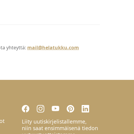
ota yhteyttä:
mail@helatukku.com
ot
Liity uutiskirjelistallemme,
niin saat ensimmäisenä tiedon