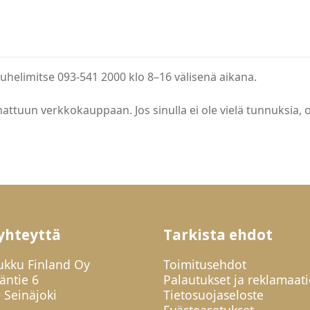
uhelimitse 093-541 2000 klo 8–16 välisenä aikana.
attuun verkkokauppaan. Jos sinulla ei ole vielä tunnuksia, 
yhteyttä
Tarkista ehdot
ukku Finland Oy
Toimitusehdot
jäntie 6
Palautukset ja reklamaati
 Seinäjoki
Tietosuojaseloste
Evästeasetukset