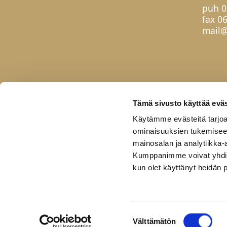
puh
0
fax 0
mail@
Tämä sivusto käyttää eväs
Käytämme evästeitä tarjoa
ominaisuuksien tukemisee
mainosalan ja analytiikka-
Kumppanimme voivat yhdistää 
kun olet käyttänyt heidän 
Etusivu
Tuotteet
Uutuudet
Yhteis
Copyright © 2026 Helatukku
Pidätämme oikeudet muutoksiin.
Suostumuksen
Välttämätön