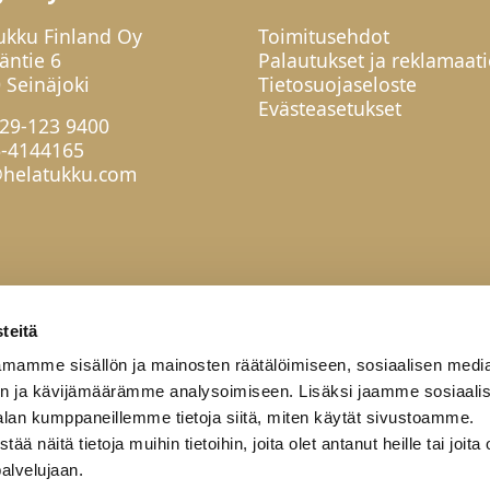
ukku Finland Oy
Toimitusehdot
jäntie 6
Palautukset ja reklamaati
 Seinäjoki
Tietosuojaseloste
Evästeasetukset
29-123 9400
6-4144165
helatukku.com
teitä
mamme sisällön ja mainosten räätälöimiseen, sosiaalisen medi
n ja kävijämäärämme analysoimiseen. Lisäksi jaamme sosiaali
alan kumppaneillemme tietoja siitä, miten käytät sivustoamme.
näitä tietoja muihin tietoihin, joita olet antanut heille tai joita 
palvelujaan.
työkumppanit
Yritys
Yhteystiedot