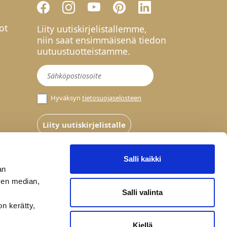
ot
Liity uutiskirjelistallemme,
niin saat ensimmäisenä tiedon
uutuustuotteistamme.
Uutiskirje
Hyväksyn
tietosuojaselosteen
Liity uutiskirjelistalle
Salli kaikki
an
sen median,
Salli valinta
on kerätty,
Kiellä