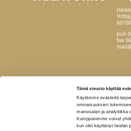
Helat
Yrittä
60100
puh
0
fax 0
mail@
Tämä sivusto käyttää eväs
Käytämme evästeitä tarjoa
ominaisuuksien tukemisee
mainosalan ja analytiikka-
Kumppanimme voivat yhdistää 
kun olet käyttänyt heidän 
Etusivu
Tuotteet
Uutuudet
Yhteis