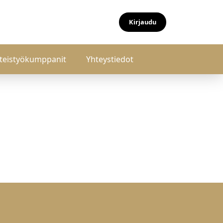
Kirjaudu
teistyökumppanit
Yhteystiedot