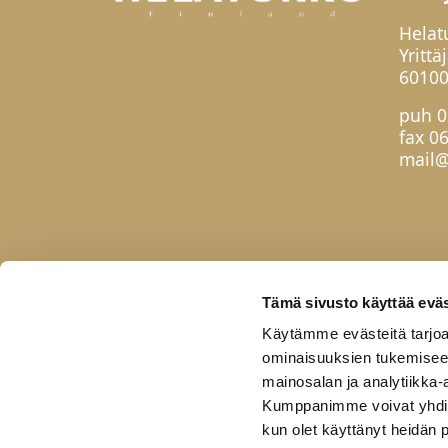
Helat
Yrittä
60100
puh
0
fax 0
mail@
Tämä sivusto käyttää eväs
Käytämme evästeitä tarjoa
ominaisuuksien tukemisee
mainosalan ja analytiikka-
Kumppanimme voivat yhdistää 
kun olet käyttänyt heidän 
Etusivu
Tuotteet
Uutuudet
Yhteis