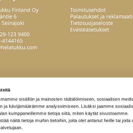
ukku Finland Oy
Toimitusehdot
jäntie 6
Palautukset ja reklamaati
 Seinäjoki
Tietosuojaseloste
Evästeasetukset
29-123 9400
6-4144165
helatukku.com
teitä
mamme sisällön ja mainosten räätälöimiseen, sosiaalisen medi
n ja kävijämäärämme analysoimiseen. Lisäksi jaamme sosiaali
alan kumppaneillemme tietoja siitä, miten käytät sivustoamme.
näitä tietoja muihin tietoihin, joita olet antanut heille tai joita 
palvelujaan.
työkumppanit
Yritys
Yhteystiedot