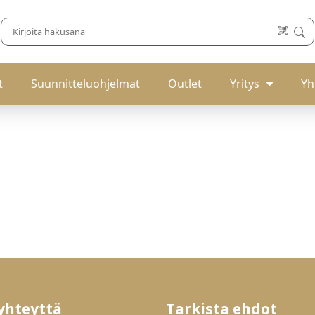
t
Suunnitteluohjelmat
Outlet
Yritys
Yh
yhteyttä
Tarkista ehdot