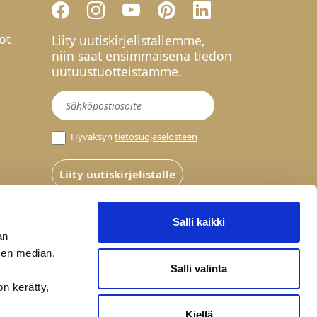
ot
Liity uutiskirjelistallemme,
niin saat ensimmäisenä tiedon
uutuustuotteistamme.
Uutiskirje
Hyväksyn
tietosuojaselosteen
Liity uutiskirjelistalle
Salli kaikki
an
sen median,
Salli valinta
on kerätty,
Kiellä