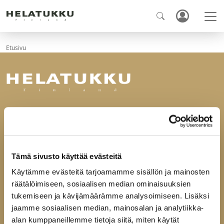
Etusivu
Ota yhteyttä
Helatukku Finland Oy
Yrittäjäntie 6
60100 Seinäjoki
Tämä sivusto käyttää evästeitä
Käytämme evästeitä tarjoamamme sisällön ja mainosten
puh
029-123 9400
räätälöimiseen, sosiaalisen median ominaisuuksien
fax 06-4144165
mail@helatukku.com
tukemiseen ja kävijämäärämme analysoimiseen. Lisäksi
jaamme sosiaalisen median, mainosalan ja analytiikka-
alan kumppaneillemme tietoja siitä, miten käytät