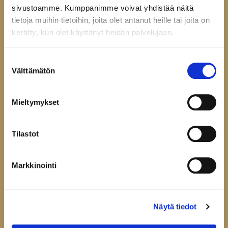
Tarkista ehdot
sivustoamme. Kumppanimme voivat yhdistää näitä
Toimitusehdot
tietoja muihin tietoihin, joita olet antanut heille tai joita on
Palautukset ja reklamaatiot
kerätty, kun olet käyttänyt heidän palvelujaan.
Tietosuojaseloste
Evästeasetukset
Suostumuksen
Välttämätön
valinta
Mieltymykset
Liity uutiskirjelistallemme,
niin saat ensimmäisenä tiedon
uutuustuotteistamme.
Tilastot
Uutiskirje
Markkinointi
Hyväksyn
tietosuojaselosteen
Liity uutiskirjelistalle
Näytä tiedot