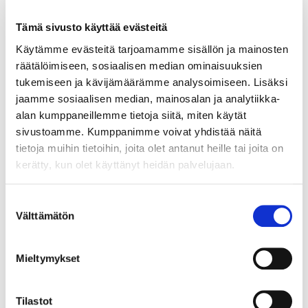
Yksikkö:
kpl
Tämä sivusto käyttää evästeitä
Käytämme evästeitä tarjoamamme sisällön ja mainosten
räätälöimiseen, sosiaalisen median ominaisuuksien
tukemiseen ja kävijämäärämme analysoimiseen. Lisäksi
jaamme sosiaalisen median, mainosalan ja analytiikka-
alan kumppaneillemme tietoja siitä, miten käytät
sivustoamme. Kumppanimme voivat yhdistää näitä
tietoja muihin tietoihin, joita olet antanut heille tai joita on
kerätty, kun olet käyttänyt heidän palvelujaan.
Suostumuksen
Välttämätön
valinta
Mieltymykset
Tilastot