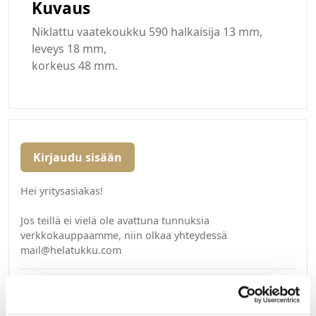
Kuvaus
Niklattu vaatekoukku 590 halkaisija 13 mm,
leveys 18 mm,
korkeus 48 mm.
Kirjaudu sisään
Hei yritysasiakas!
Jos teillä ei vielä ole avattuna tunnuksia
verkkokauppaamme, niin olkaa yhteydessä
mail@helatukku.com
Määrä pakkauksessa:
50