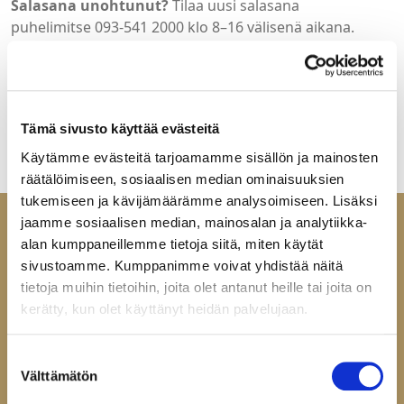
Salasana unohtunut?
Tilaa uusi salasana
puhelimitse 093-541 2000 klo 8–16 välisenä aikana.
Tervetuloa Helatukun yritysasiakkaille suunnattuun
verkkokauppaan. Jos sinulla ei ole vielä tunnuksia, ota
yhteyttä:
mail@helatukku.com
Tämä sivusto käyttää evästeitä
Käytämme evästeitä tarjoamamme sisällön ja mainosten
räätälöimiseen, sosiaalisen median ominaisuuksien
tukemiseen ja kävijämäärämme analysoimiseen. Lisäksi
jaamme sosiaalisen median, mainosalan ja analytiikka-
alan kumppaneillemme tietoja siitä, miten käytät
sivustoamme. Kumppanimme voivat yhdistää näitä
tietoja muihin tietoihin, joita olet antanut heille tai joita on
Ota yhteyttä
kerätty, kun olet käyttänyt heidän palvelujaan.
Helatukku Finland Oy
Yrittäjäntie 6
Suostumuksen
Välttämätön
60100 Seinäjoki
valinta